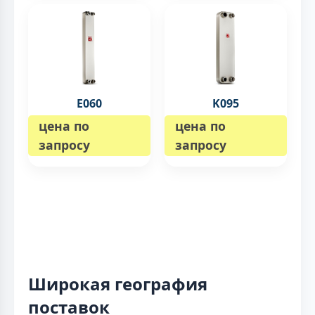
E060
K095
цена по
цена по
запросу
запросу
Широкая география
поставок