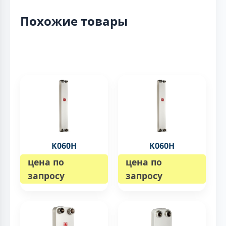
Похожие товары
K060H
K060H
цена по
цена по
запросу
запросу