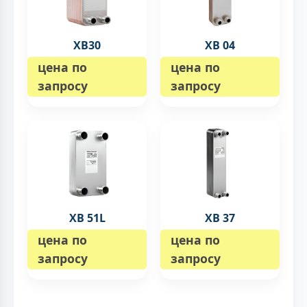
XB30
XB 04
цена по
цена по
запросу
запросу
XB 51L
XB 37
цена по
цена по
запросу
запросу