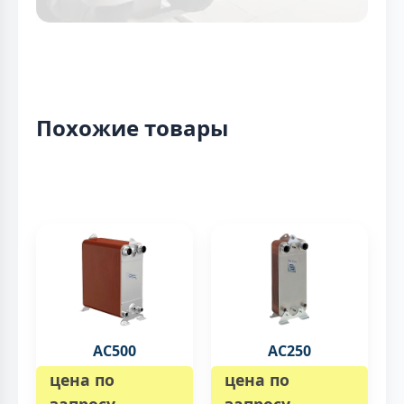
Похожие товары
AC500
AC250
цена по
цена по
запросу
запросу