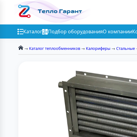
Каталог
Подбор оборудования
О компании
К
→
Каталог теплообменников
→
Калориферы
→
Стальные