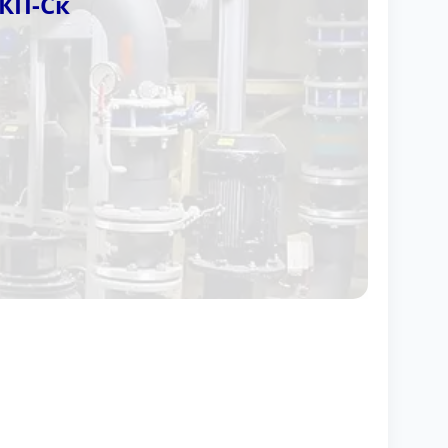
КП-Ск