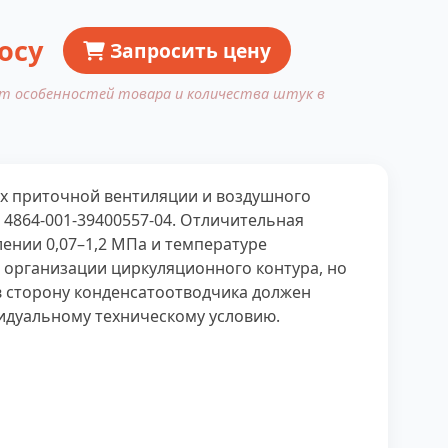
осу
Запросить цену
от особенностей товара и количества штук в
ах приточной вентиляции и воздушного
 4864-001-39400557-04. Отличительная
ении 0,07–1,2 МПа и температуре
т организации циркуляционного контура, но
в сторону конденсатоотводчика должен
видуальному техническому условию.