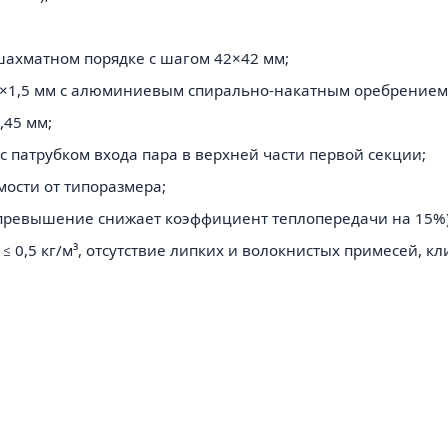
шахматном порядке с шагом 42×42 мм;
6×1,5 мм с алюминиевым спирально-накатным оребрение
,45 мм;
 патрубком входа пара в верхней части первой секции;
мости от типоразмера;
 (превышение снижает коэффициент теплопередачи на 15%)
≤ 0,5 кг/м³, отсутствие липких и волокнистых примесей, к