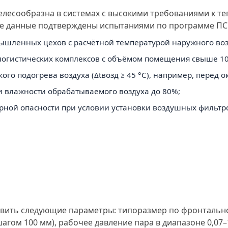
елесообразна в системах с высокими требованиями к 
е данные подтверждены испытаниями по программе ПСИ
ленных цехов с расчётной температурой наружного возд
логистических комплексов с объёмом помещения свыше 10 
ого подогрева воздуха (Δtвозд ≥ 45 °С), например, перед
 влажности обрабатываемого воздуха до 80%;
ной опасности при условии установки воздушных фильтро
ить следующие параметры: типоразмер по фронтальному 
шагом 100 мм), рабочее давление пара в диапазоне 0,0