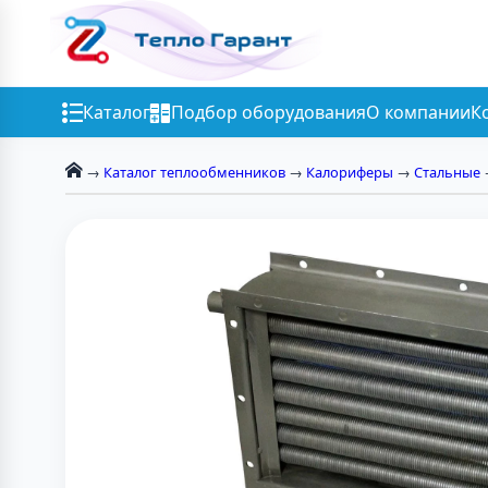
Каталог
Подбор оборудования
О компании
К
→
Каталог теплообменников
→
Калориферы
→
Стальные