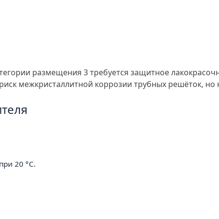
атегории размещения 3 требуется защитное лакокрасочн
иск межкристаллитной коррозии трубных решёток, но 
ителя
ри 20 °С.