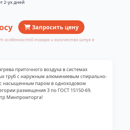
т 2-ух дней
осу
Запросить цену
от особенностей товара и количества штук в
грева приточного воздуха в системах
ных труб с наружным алюминиевым спирально-
 с насыщенным паром в одноходовом
егории размещения 3 по ГОСТ 15150-69.
стр Минпромторга!