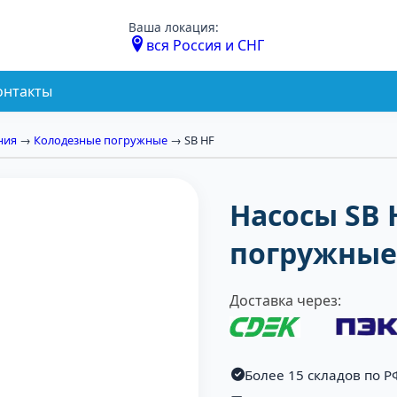
Ваша локация:
вся Россия и СНГ
онтакты
ния
→
Колодезные погружные
→ SB HF
Насосы SB 
погружные
Доставка через:
Более 15 складов по Р