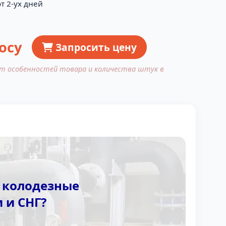
т 2-ух дней
осу
Запросить цену
от особенностей товара и количества штук в
е колодезные
 и СНГ?