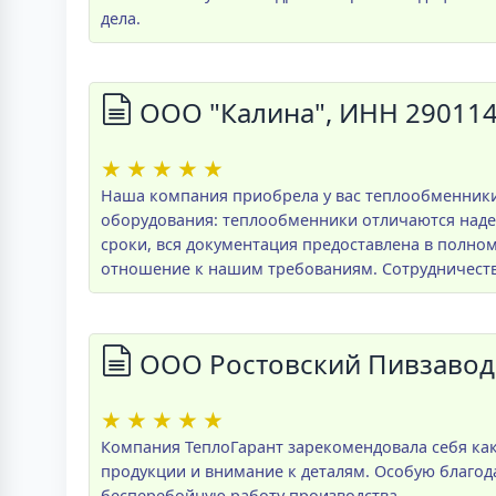
дела.
ООО "Калина", ИНН 29011
★
★
★
★
★
Наша компания приобрела у вас теплообменники 
оборудования: теплообменники отличаются наде
сроки, вся документация предоставлена в полно
отношение к нашим требованиям. Сотрудничеств
ООО Ростовский Пивзавод
★
★
★
★
★
Компания ТеплоГарант зарекомендовала себя ка
продукции и внимание к деталям. Особую благо
бесперебойную работу производства.