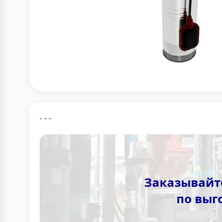
- - -
Заказывайте
по выг