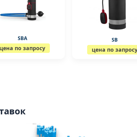
SBA
SB
цена по запросу
цена по запрос
тавок