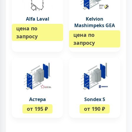
Alfa Laval
Kelvion
Mashimpeks GEA
цена по
цена по
запросу
запросу
Астера
Sondex S
от 195 ₽
от 190 ₽