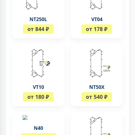
NT250L
VT04
от 844 ₽
от 178 ₽
VT10
NT50X
от 180 ₽
от 540 ₽
N40