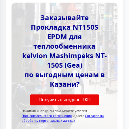
Заказывайте
Прокладка NT150S
EPDM для
теплообменника
kelvion Mashimpeks NT-
150S (Gea)
по выгодным ценам в
Казани?
Получить выгодное ТКП
Нажимая кнопку, вы принимаете условия
Пользовательского соглашения
и даете
Согласие на
обработку персональных данных