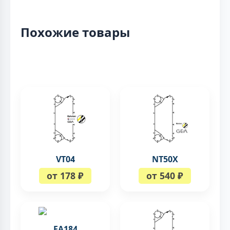
Похожие товары
VT04
NT50X
от 178 ₽
от 540 ₽
FA184