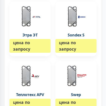
Этра ЭТ
Sondex S
цена по
цена по
запросу
запросу
Теплотекс APV
Swep
цена по
цена по