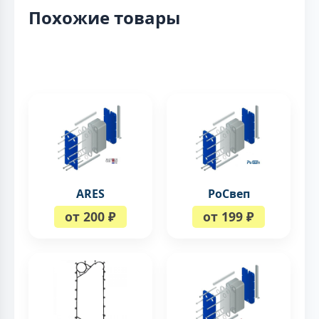
Похожие товары
ARES
РоСвеп
от 200 ₽
от 199 ₽