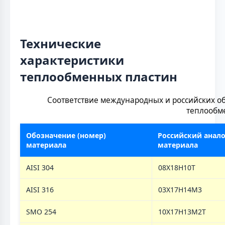
Технические
характеристики
теплообменных пластин
Соответствие международных и российских о
теплообм
Обозначение (номер)
Российский анало
материала
материала
AISI 304
08Х18Н10Т
AISI 316
03Х17Н14М3
SMO 254
10Х17Н13М2Т