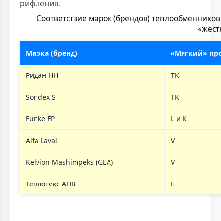
рифления.
Соответствие марок (брендов) теплообменников
«жёст
Марка (бренд)
«Мягкий» пр
Ридан НН
TK
Sondex S
TK
Funke FP
L и K
Alfa Laval
V
Kelvion Mashimpeks (GEA)
V
Теплотекс АПВ
L