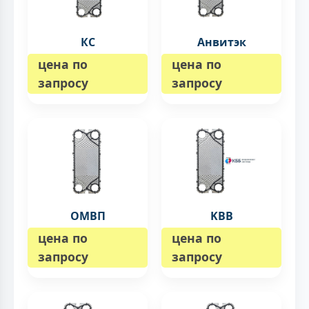
КС
Анвитэк
цена по
цена по
запросу
запросу
ОМВП
KBB
цена по
цена по
запросу
запросу