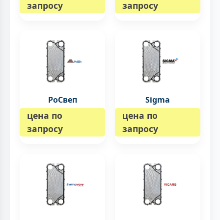
запросу
запросу
РоСвеп
Sigma
цена по
цена по
запросу
запросу