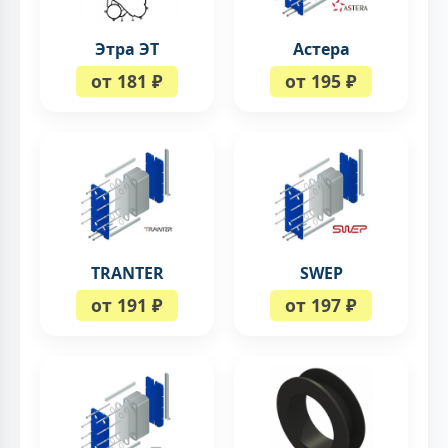
Этра ЭТ
Астера
от 181 ₽
от 195 ₽
TRANTER
SWEP
от 191 ₽
от 197 ₽