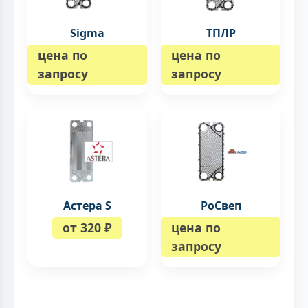
Sigma
ТПЛР
цена по
цена по
запросу
запросу
Астера S
РоСвеп
от 320 ₽
цена по
запросу