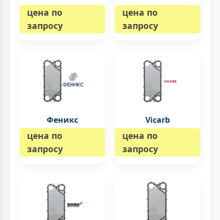
цена по
цена по
запросу
запросу
Феникс
Vicarb
цена по
цена по
запросу
запросу