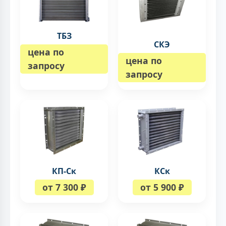
ТБЗ
СКЭ
цена по
цена по
запросу
запросу
КП-Ск
КСк
от 7 300 ₽
от 5 900 ₽