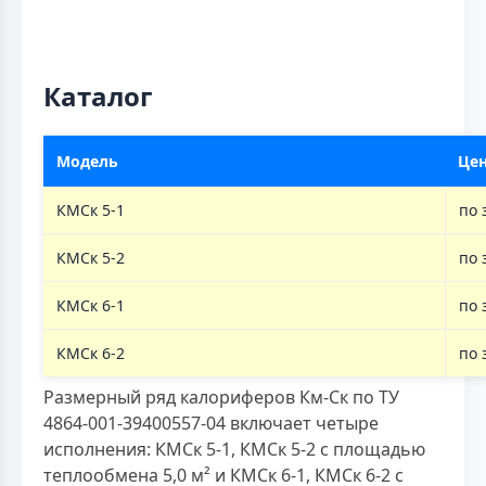
Каталог
Модель
Це
КМСк 5-1
по 
КМСк 5-2
по 
КМСк 6-1
по 
КМСк 6-2
по 
Размерный ряд калориферов Км-Ск по ТУ
4864-001-39400557-04 включает четыре
исполнения: КМСк 5-1, КМСк 5-2 с площадью
теплообмена 5,0 м² и КМСк 6-1, КМСк 6-2 с