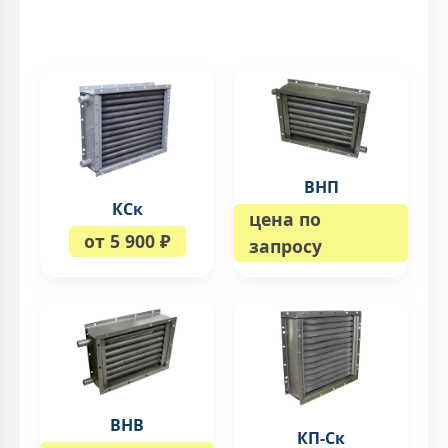
ВНП
КСк
цена по
от 5 900 ₽
запросу
ВНВ
КП-Ск