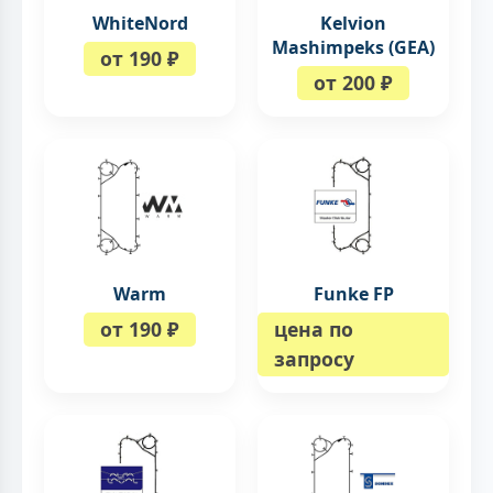
WhiteNord
Kelvion
Mashimpeks (GEA)
от 190 ₽
от 200 ₽
Warm
Funke FP
от 190 ₽
цена по
запросу