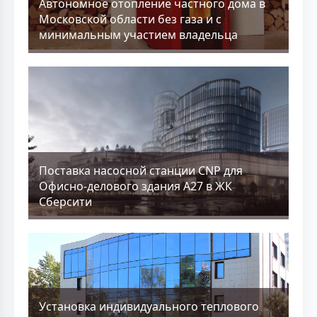
Aвтономное отопление частного дома в
Московской области без газа и с
минимальным участием владельца
Поставка насосной станции CNP для
Офисно-делового здания А27 в ЖК
Сберсити
Установка индивидуального теплового