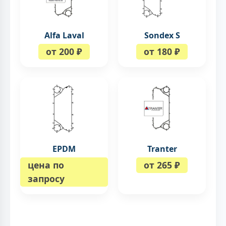
Alfa Laval
Sondex S
от 200 ₽
от 180 ₽
EPDM
Tranter
цена по
от 265 ₽
запросу