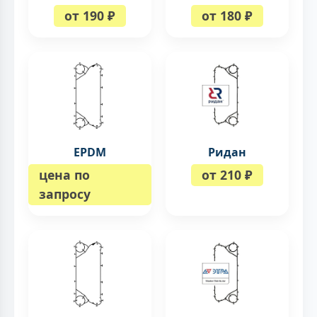
от 190 ₽
от 180 ₽
EPDM
Ридан
цена по
от 210 ₽
запросу