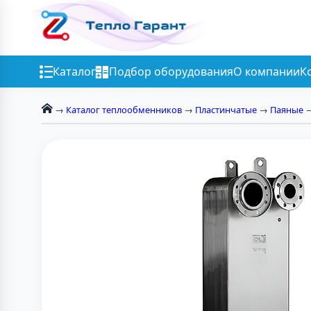
Каталог
Подбор оборудования
О компании
К
→
Каталог теплообменников
→
Пластинчатые
→
Паяные