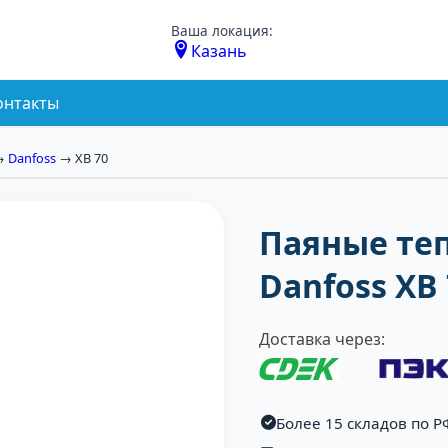
Ваша локация:
Казань
онтакты
→
Danfoss
→ XB 70
Паяные те
Danfoss XB
Доставка через:
Более 15 складов по Р