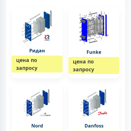
Ридан
Funke
цена по
цена по
запросу
запросу
Nord
Danfoss