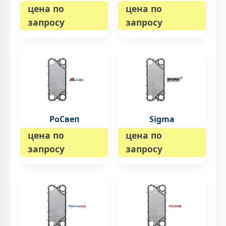
цена по
цена по
запросу
запросу
РоСвеп
Sigma
цена по
цена по
запросу
запросу