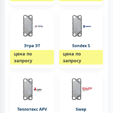
Этра ЭТ
Sondex S
цена по
цена по
запросу
запросу
Теплотекс APV
Swep