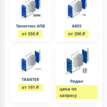
Теплотекс АПВ
ARES
от 550 ₽
от 200 ₽
TRANTER
Ридан
от 191 ₽
цена по
запросу