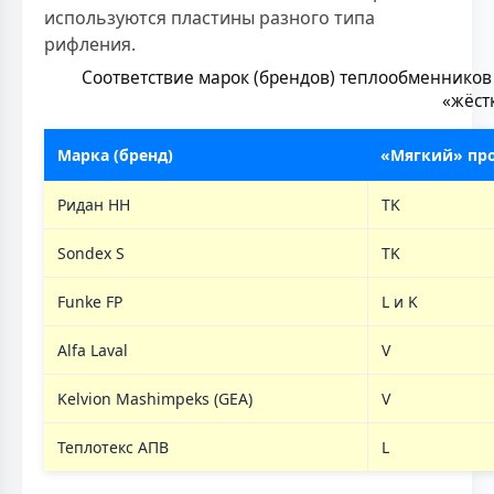
используются пластины разного типа
рифления.
Соответствие марок (брендов) теплообменников
«жёст
Марка (бренд)
«Мягкий» пр
Ридан НН
TK
Sondex S
TK
Funke FP
L и K
Alfa Laval
V
Kelvion Mashimpeks (GEA)
V
Теплотекс АПВ
L