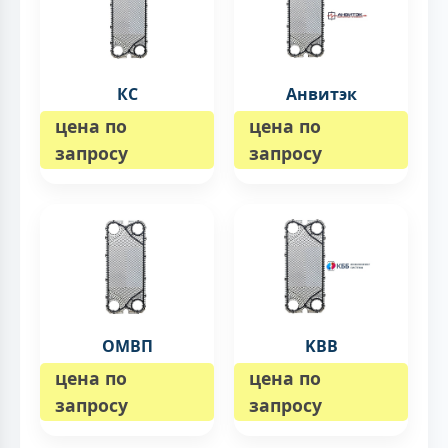
КС
Анвитэк
цена по
цена по
запросу
запросу
ОМВП
KBB
цена по
цена по
запросу
запросу