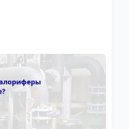
калориферы
е?