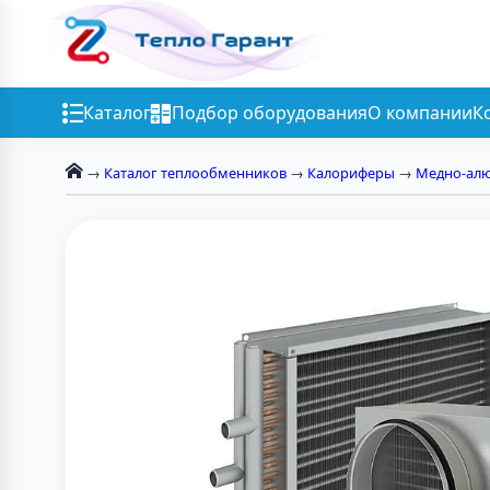
Каталог
Подбор оборудования
О компании
К
→
Каталог теплообменников
→
Калориферы
→
Медно-ал