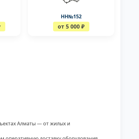
НН№152
у
от 5 000 ₽
ъектах Алматы — от жилых и
м оперативную доставку оборудования,