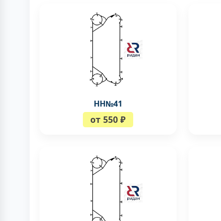
НН№41
от 550 ₽