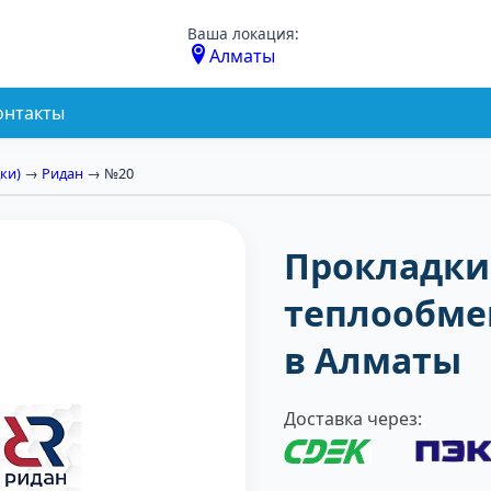
Ваша локация:
Алматы
онтакты
ки)
→
Ридан
→ №20
Прокладки
теплообме
в Алматы
Доставка через: