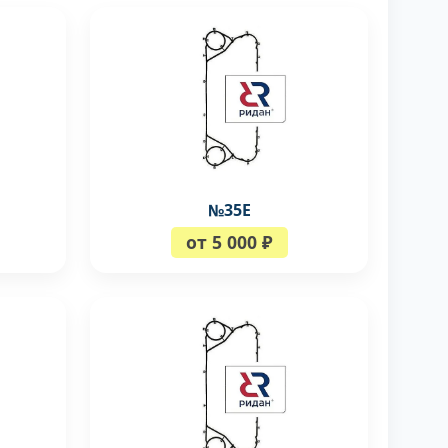
№35Е
от 5 000 ₽