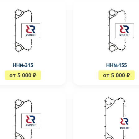
НН№315
НН№155
от 5 000 ₽
от 5 000 ₽