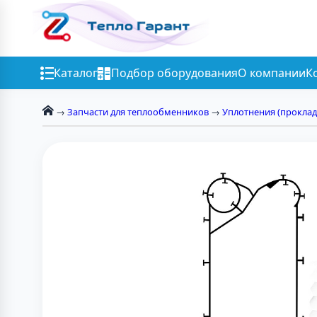
Каталог
Подбор оборудования
О компании
К
→
Запчасти для теплообменников
→
Уплотнения (проклад