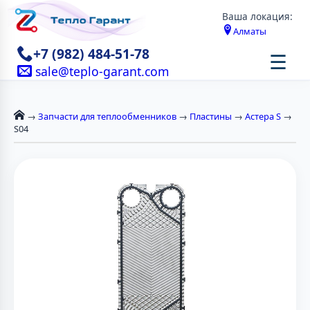
Ваша локация:
Алматы
+7 (982) 484-51-78
☰
sale@teplo-garant.com
→
Запчасти для теплообменников
→
Пластины
→
Астера S
→
S04