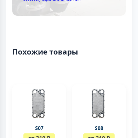
Похожие товары
S07
S08
от 310 ₽
от 310 ₽