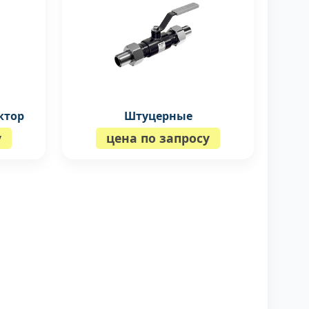
ктор
Штуцерные
у
цена по запросу