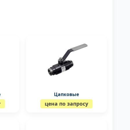
е
Цапковые
у
цена по запросу