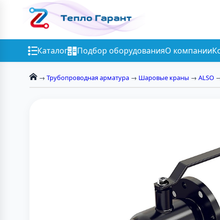
Каталог
Подбор оборудования
О компании
К
→
Трубопроводная арматура
→
Шаровые краны
→
ALSO