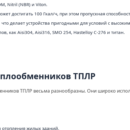
Nitril (NBR) и Viton.
ет достигать 100 Гкал/ч, при этом пропускная способност
, что делает устройства пригодными для условий с высоки
 как Aisi304, Aisi316, SMO 254, Hastelloy C-276 и титан.
еплообменников ТПЛР
енников ТПЛР весьма разнообразны. Они широко испол
и отопления жилых зданий.