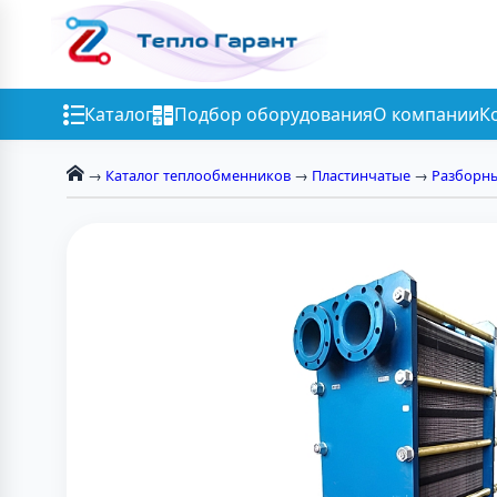
Каталог
Подбор оборудования
О компании
К
→
Каталог теплообменников
→
Пластинчатые
→
Разборн