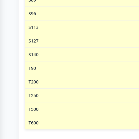
S96
S113
S127
S140
T90
T200
T250
T500
T600