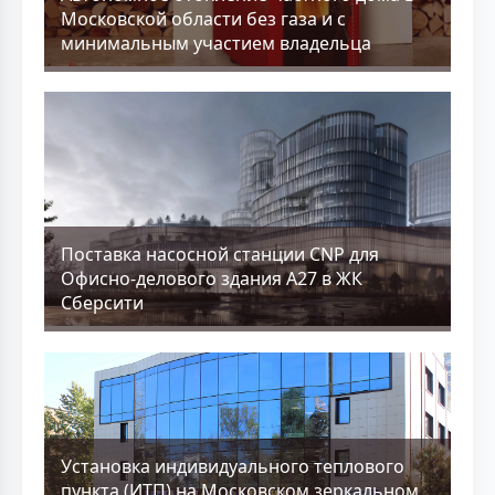
Московской области без газа и с
минимальным участием владельца
Поставка насосной станции CNP для
Офисно-делового здания А27 в ЖК
Сберсити
Установка индивидуального теплового
пункта (ИТП) на Московском зеркальном