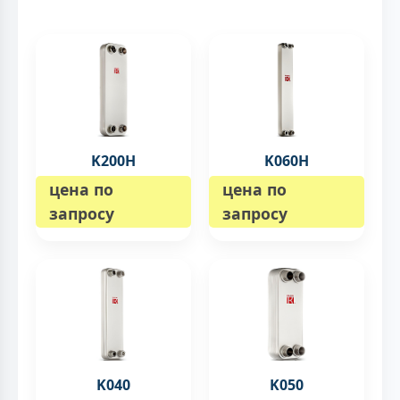
K200H
K060H
цена по
цена по
запросу
запросу
K040
K050