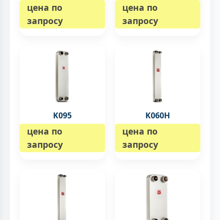
цена по
цена по
запросу
запросу
K095
K060H
цена по
цена по
запросу
запросу