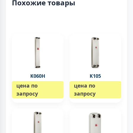
Похожие товары
K060H
K105
цена по
цена по
запросу
запросу