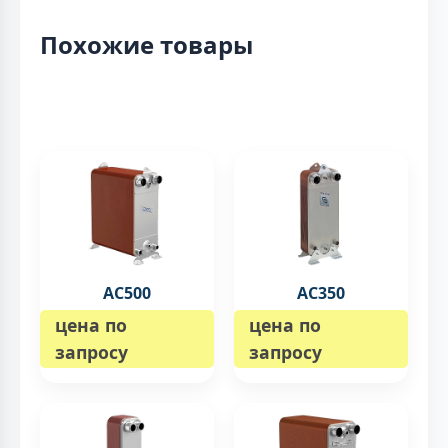
Похожие товары
AC500
AC350
цена по
цена по
запросу
запросу