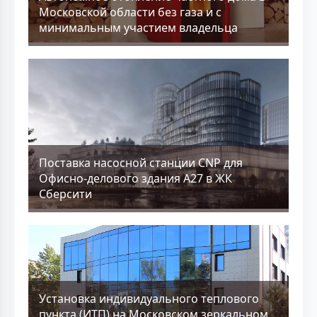
Московской области без газа и с
минимальным участием владельца
Поставка насосной станции CNP для
Офисно-делового здания А27 в ЖК
Сберсити
Установка индивидуального теплового
пункта (ИТП) на Московском зеркальном