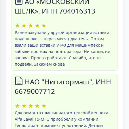
АО «МОСКОВСКИЙ
ШЕЛК», ИНН 704016313
★
★
★
★
★
Ранее закупали у другой организации вставки
подешевле — через месяц-два течь. Потом
взяли ваши вставки VT40 для Машимпекс и
забыли про них на полтора года. Ни капли, ни
запаха. Просто работают. Спасибо, что не
подвели. Закажем снова
НАО "Нипигормаш", ИНН
6679007712
★
★
★
★
★
Для ремонта пластинчатого теплообменника
Alfa Laval T5-MFG приобрели у компании
Теплогарант комплект уплотнений. Детали