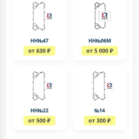
НН№47
НН№06М
от 630 ₽
от 5 000 ₽
НН№22
№14
от 500 ₽
от 300 ₽