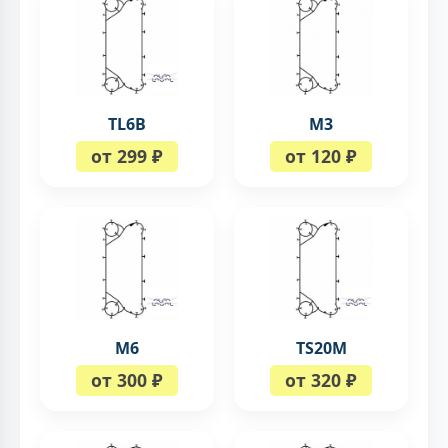
TL6B
М3
от 299 ₽
от 120 ₽
М6
TS20M
от 300 ₽
от 320 ₽