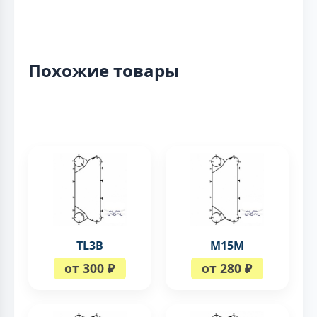
Похожие товары
TL3B
М15М
от 300 ₽
от 280 ₽