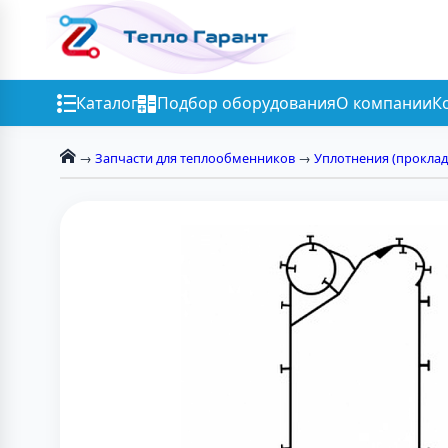
Каталог
Подбор оборудования
О компании
К
→
Запчасти для теплообменников
→
Уплотнения (проклад