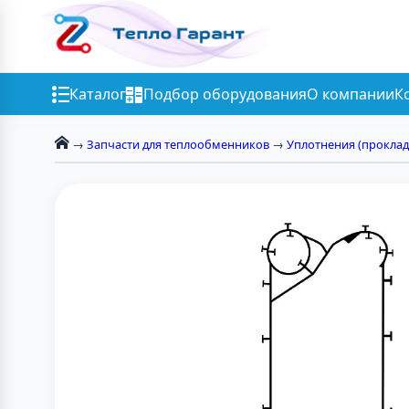
Каталог
Подбор оборудования
О компании
К
→
Запчасти для теплообменников
→
Уплотнения (проклад