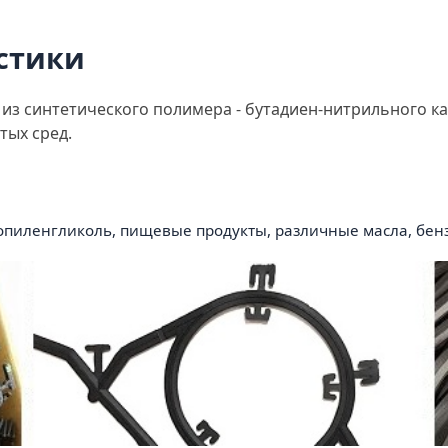
стики
из синтетического полимера - бутадиен-нитрильного ка
тых сред.
опиленгликоль, пищевые продукты, различные масла, бенз