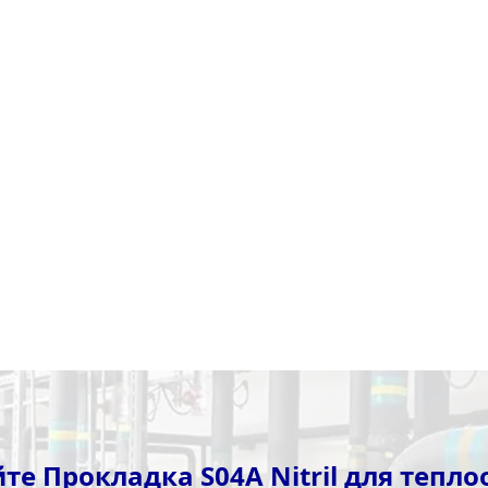
те Прокладка S04A Nitril для тепл