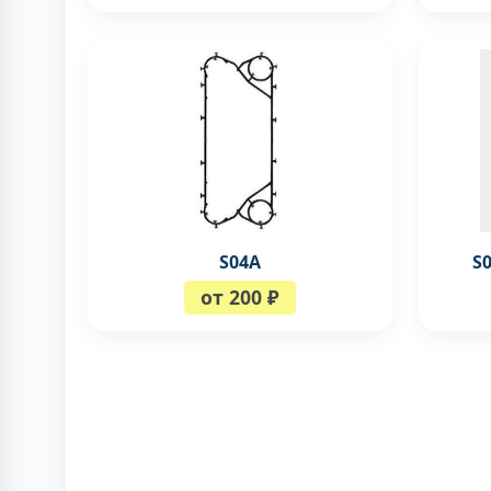
S04A
S
от 200 ₽