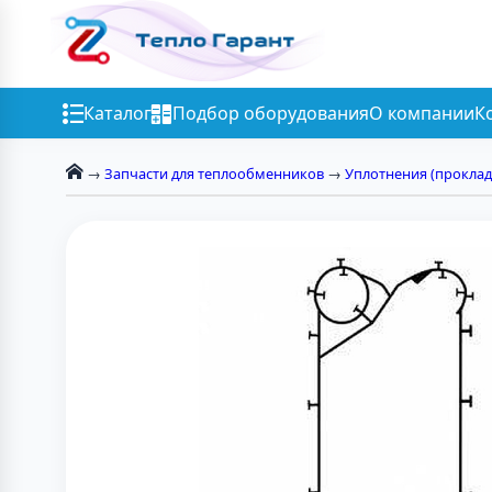
Каталог
Подбор оборудования
О компании
К
→
Запчасти для теплообменников
→
Уплотнения (проклад