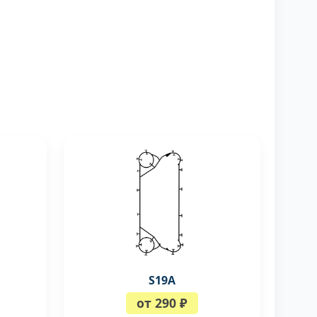
S19A
от 290 ₽