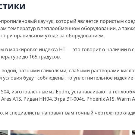
стики
-пропиленовый каучук, который является пористым со
дам температур в теплообменном оборудовании, а такж
ет при правильном уходе за оборудованием.
 в маркировке индекса HT — это говорит о наличии в 
ературе до 165 градусов.
водой, разными гликолями, слабыми растворами кислот 
и условия будут соблюдены, то уплотнительное изделие б
S04, изготовленные из Epdm, устанавливают в теплооб
Ares A1S, Ридан НН04, Этра ЭТ-004с, Phoenix A1S, Warm A1
, и специалисты направят вам точный чертеж прокладк