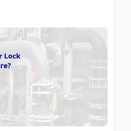
 Lock
ге?