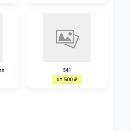
on
S41
от 500 ₽