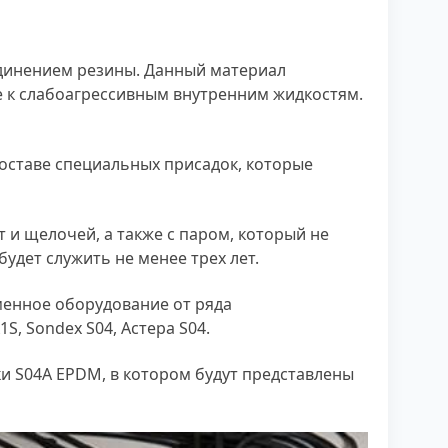
единением резины. Данный материал
е к слабоагрессивным внутренним жидкостям.
составе специальных присадок, которые
и щелочей, а также с паром, который не
удет служить не менее трех лет.
менное оборудование от ряда
S, Sondex S04, Астера S04.
и S04A EPDM, в котором будут представлены