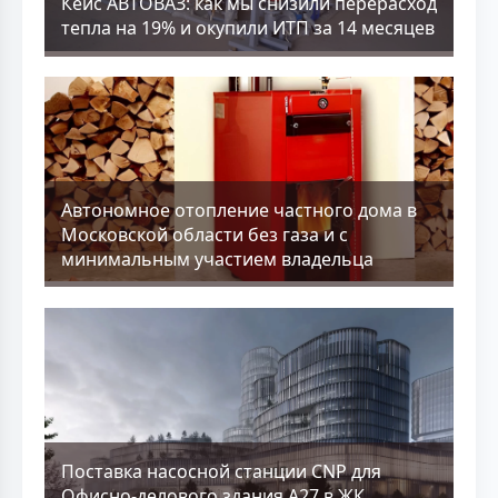
Кейс АВТОВАЗ: как мы снизили перерасход
тепла на 19% и окупили ИТП за 14 месяцев
Aвтономное отопление частного дома в
Московской области без газа и с
минимальным участием владельца
Поставка насосной станции CNP для
Офисно-делового здания А27 в ЖК