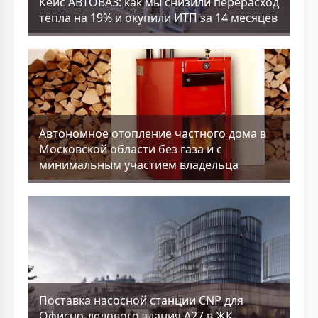
Кейс АВТОВАЗ: как мы снизили перерасход
тепла на 19% и окупили ИТП за 14 месяцев
Aвтономное отопление частного дома в
Московской области без газа и с
минимальным участием владельца
Поставка насосной станции CNP для
Офисно-делового здания А27 в ЖК