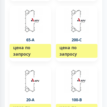
65-А
200-C
цена по
цена по
запросу
запросу
20-А
100-B