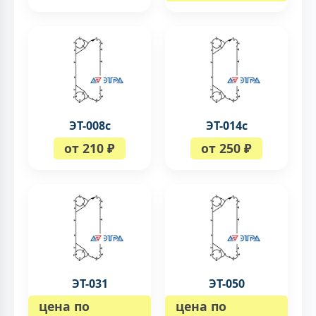
ЭТ-008c
ЭТ-014с
от 210 ₽
от 250 ₽
ЭТ-031
ЭТ-050
цена по
цена по