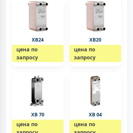
XB24
XB20
цена по
цена по
запросу
запросу
XB 70
XB 04
цена по
цена по
запросу
запросу