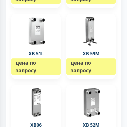
XB 51L
XB 59M
цена по
цена по
запросу
запросу
XB06
XB 52M