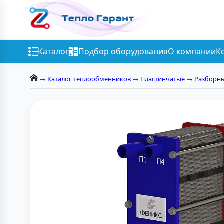
Каталог
Подбор оборудования
О компании
К
→
Каталог теплообменников
→
Пластинчатые
→
Разборн