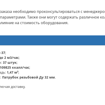
заказа необходимо проконсультироваться с менеджером
параметрами. Также они могут содержать различное к
влияние на стоимость оборудования.
-37
;
до 2 м3/час
;
н:
37 штук
;
109825 ккалл/час
;
адь:
1,47 м²
;
я:
Патрубок резьбовой Ду 32 мм
.
ключая доставку.