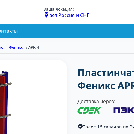
Ваша локация:
вся Россия и СНГ
онтакты
ые
→
Феникс
→ APR-4
Пластинча
Феникс APR
Доставка через:
Более 15 складов по Р