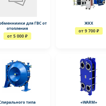
обменниики для ГВС от
ЖКХ
отопления
от 9 700 ₽
от 5 000 ₽
Спирального типа
«WARM»