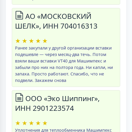
АО «МОСКОВСКИЙ
ШЕЛК», ИНН 704016313
★
★
★
★
★
Ранее закупали у другой организации вставки
подешевле — через месяц-два течь. Потом
взяли ваши вставки VT40 для Машимпекс и
забыли про них на полтора года. Ни капли, ни
запаха. Просто работают. Спасибо, что не
подвели. Закажем снова
ООО «Эко Шиппинг»,
ИНН 2901223574
★
★
★
★
★
Уплотнения для теплообменника Машимпекс