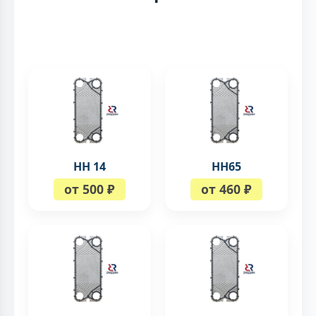
НН 14
НН65
от 500 ₽
от 460 ₽