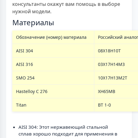
консультанты окажут вам помощь в выборе
нужной модели.
Материалы
Обозначение (номер) материала
Российский анало
AISI 304
08Х18Н10Т
AISI 316
03Х17Н14М3
SMO 254
10Х17Н13М2Т
Hastelloy C 276
ХН65МВ
Titan
ВТ 1-0
AISI 304: Этот нержавеющий стальной
сплав хорошо подходит для применения в