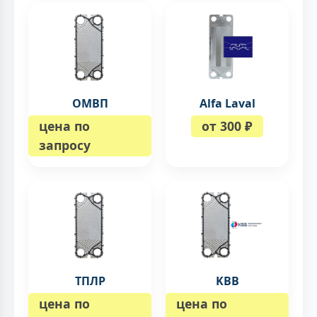
ОМВП
Alfa Laval
цена по
от 300 ₽
запросу
ТПЛР
KBB
цена по
цена по