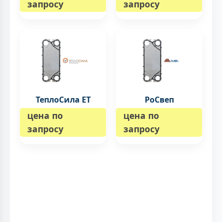
запросу
запросу
ТеплоСила ET
РоСвеп
цена по
цена по
запросу
запросу