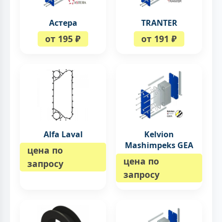
Астера
TRANTER
от 195 ₽
от 191 ₽
Alfa Laval
Kelvion
Mashimpeks GEA
цена по
цена по
запросу
запросу