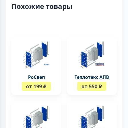
Похожие товары
РоСвеп
Теплотекс АПВ
от 199 ₽
от 550 ₽