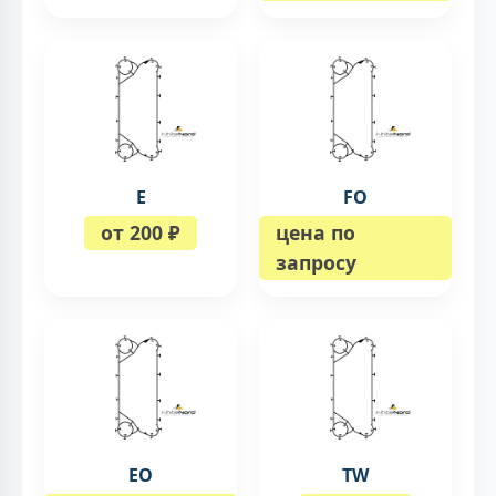
E
FO
от 200 ₽
цена по
запросу
EO
TW