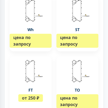
Wh
ST
цена по
цена по
запросу
запросу
FT
TO
от 250 ₽
цена по
запросу