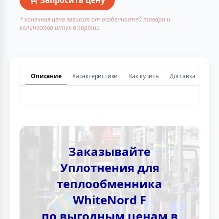
* конечная цена зависит от особенностей товара и
количества штук в партии
Описание
Характеристики
Как купить
Доставка
Заказывайте
Уплотнения для
теплообменника
WhiteNord F
по выгодным ценам в