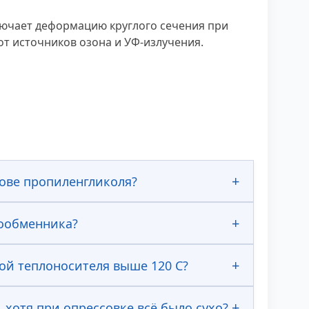
лючает деформацию круглого сечения при
от источников озона и УФ-излучения.
ове пропиленгликоля?
лообменника?
ой теплоносителя выше 120 С?
хотя при опрессовке всё было сухо?