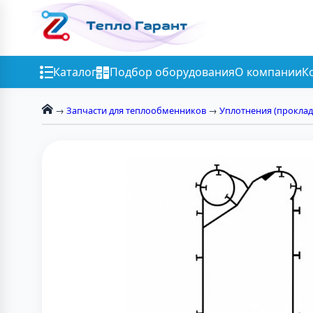
Каталог
Подбор оборудования
О компании
К
→
Запчасти для теплообменников
→
Уплотнения (проклад