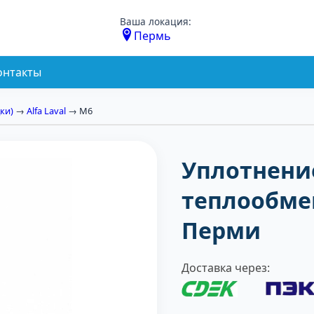
Ваша локация:
Пермь
онтакты
ки)
→
Alfa Laval
→ М6
Уплотнени
теплообмен
Перми
Доставка через: