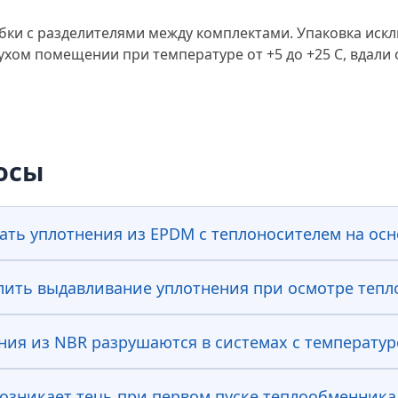
бки с разделителями между комплектами. Упаковка иск
хом помещении при температуре от +5 до +25 С, вдали 
осы
ть уплотнения из EPDM с теплоносителем на осн
лить выдавливание уплотнения при осмотре теп
ния из NBR разрушаются в системах с температур
зникает течь при первом пуске теплообменника, 