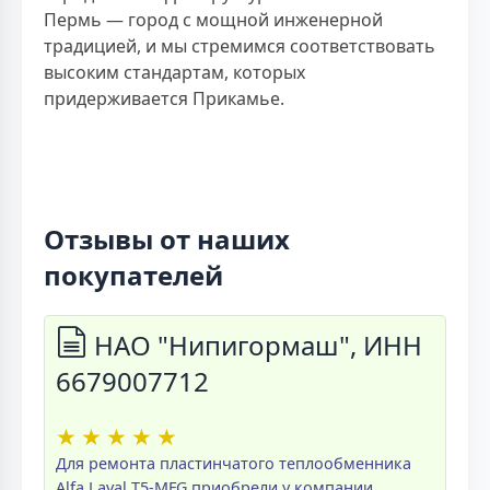
Пермь — город с мощной инженерной
традицией, и мы стремимся соответствовать
высоким стандартам, которых
придерживается Прикамье.
Отзывы от наших
покупателей
НАО "Нипигормаш", ИНН
6679007712
★
★
★
★
★
Для ремонта пластинчатого теплообменника
Alfa Laval T5-MFG приобрели у компании