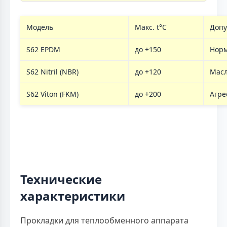
Модель
Макс. t°C
Допу
S62 EPDM
до +150
Нор
S62 Nitril (NBR)
до +120
Масл
S62 Viton (FKM)
до +200
Агре
Технические
характеристики
Прокладки для теплообменного аппарата