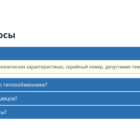
осы
технических характеристиках, серийный номер, допустимая те
 о теплообменнике?
давцов?
ты?